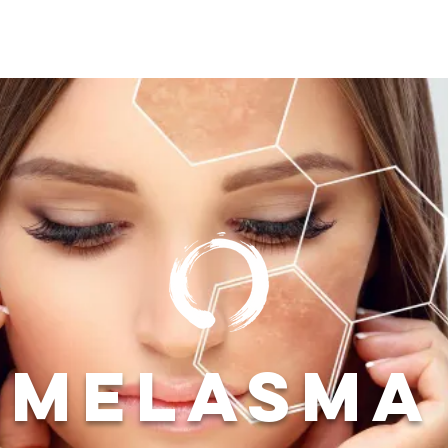
Ultraformer MPT
Massagens
Faciais
Day Spa
Consult
Melasma