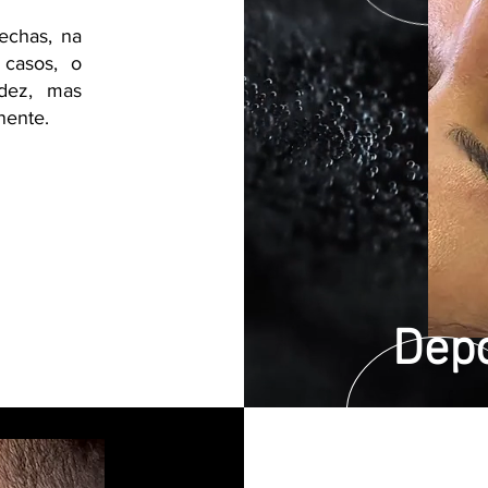
echas, na
 casos, o
dez, mas
nente.
Depo