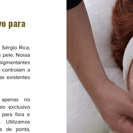
vo para
 Sérgio Rica,
a pele. Nossa
gmentantes
 controlam a
s existentes
m apenas no
olo exclusivo
 para fora e
. Utilizamos
as de ponta,