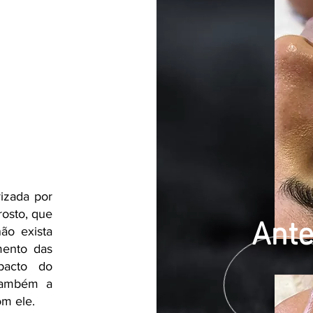
izada por
rosto, que
Ant
ão exista
mento das
pacto do
 também a
om ele.