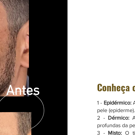
Conheça o
Antes
1 -
Epidérmico:
A
pele (epiderme).
2 -
Dérmico:
A 
profundas da pe
3 -
Misto:
O ti