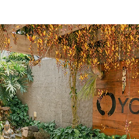
Ultraformer MPT
Massagens
Faciais
Day Spa
Consult