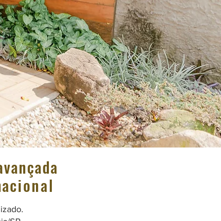
 avançada
nac
ional
izado.