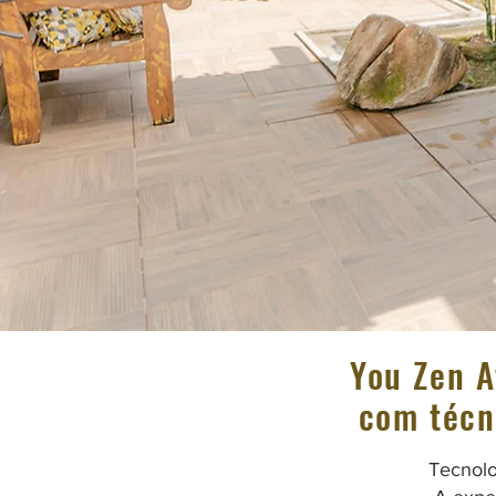
You Zen A
com técn
Tecnolo